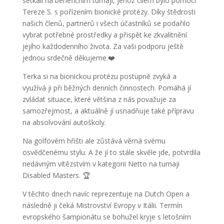
setkali na benefičním turnaji, jehož cílem bylo pomoci
Tereze S. s pořízením bionické protézy. Díky štědrosti
našich členů, partnerů i všech účastníků se podařilo
vybrat potřebné prostředky a přispět ke zkvalitnění
jejího každodenního života. Za vaši podporu ještě
jednou srdečně děkujeme.❤️
Terka si na bionickou protézu postupně zvyká a
využívá ji při běžných denních činnostech. Pomáhá jí
zvládat situace, které většina z nás považuje za
samozřejmost, a aktuálně jí usnadňuje také přípravu
na absolvování autoškoly.
Na golfovém hřišti ale zůstává věrná svému
osvědčenému stylu. A že jí to stále skvěle jde, potvrdila
nedávným vítězstvím v kategorii Netto na turnaji
Disabled Masters. 🏆
V těchto dnech navíc reprezentuje na Dutch Open a
následně ji čeká Mistrovství Evropy v Itálii. Termín
evropského šampionátu se bohužel kryje s letošním