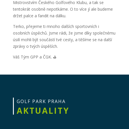
Mistrovstvím Českého Golfového Klubu, a tak se
tentokrát osobně nepotkáme. O to více jí ale budeme
držet palce a fandit na dálku.
Terko, přejeme ti mnoho dalších sportovních i
osobních úspěchů. Jsme rádi, že jsme díky společnému
úsilí mohli být součástí tvé cesty, a těšíme se na další
zprávy o tvých úspěších.
Váš Tým GPP a ČGK. ⛳️
GOLF PARK PRAHA
AKTUALITY