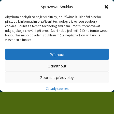
Ten kdo znal původní Clubhouse Golf Zbraslav to bude
Spravovat Souhlas
mít jednodušší protože pojedete na to samé místo. U
Parkoviště se nachází naše klubovna.
Abychom poskytli co nejlepší služby, používáme k ukládání a/nebo
přístupu k informacím o zařízení, technologie jako jsou soubory
cookies. Souhlas s těmito technologiemi nám umožní zpracovávat
údaje, jako je chování při procházení nebo jedinečná ID na tomto webu.
Nesouhlas nebo odvolání souhlasu může nepříznivě ovlivnit určité
vlastnosti a funkce.
Příjmout
Odmítnout
Zobrazit předvolby
Zásady cookies