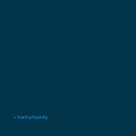
Golf, prosecco, příjemná atmosféra a den
věnovaný ženám. Přijďte si 31. května užít Texas
Scramble dvojic, vstup do posilky zdarma,
občerstvení během hry a krásné ceny od značky
Velcheva. Turnaj je určen především ženám,
vítáni jsou ale i muži. 🩷
« Starší příspěvky