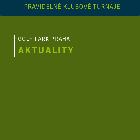
PRAVIDELNÉ KLUBOVÉ TURNAJE
GOLF PARK PRAHA
AKTUALITY
Vezměte příbuzného, kamaráda nebo třeba
souseda a přijďte si zahrát turnaj plný
přátelské atmosféry.