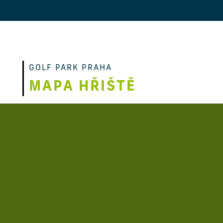
GOLF PARK PRAHA
MAPA HŘIŠTĚ
Ruční vozík na 9 jamek 150 Kč
Buggy na 9 jamek 400 Kč
Buggy půjčujeme od 8:00 do 17:00 hod