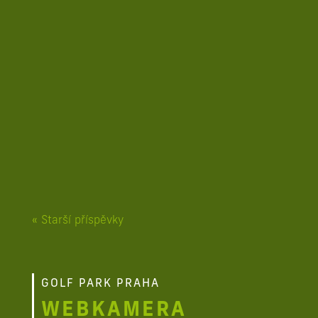
HOLE IN FUN JUNIORSKÝ TURNAJ NA 9
JAMEK - 16. 7. 2026 GOLF PARK PRAHA
Vážení členové, rádi bychom...
« Starší příspěvky
GOLF PARK PRAHA
WEBKAMERA