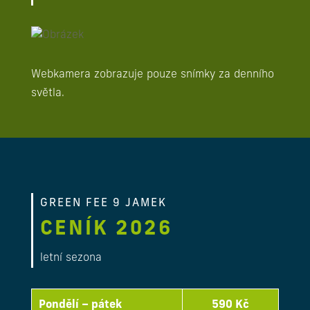
Webkamera zobrazuje pouze snímky za denního
světla.
GREEN FEE 9 JAMEK
CENÍK 2026
letní sezona
Pondělí – pátek
590 Kč