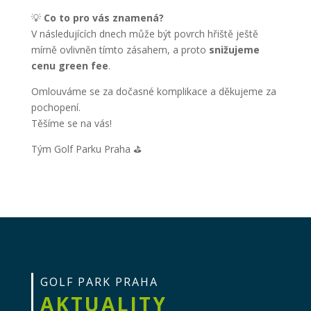
💡
Co to pro vás znamená?
V následujících dnech může být povrch hřiště ještě
mírně ovlivněn tímto zásahem, a proto
snižujeme
cenu green fee
.
Omlouváme se za dočasné komplikace a děkujeme za
pochopení.
Těšíme se na vás!
Tým Golf Parku Praha ⛳
GOLF PARK PRAHA
AKTUALITY