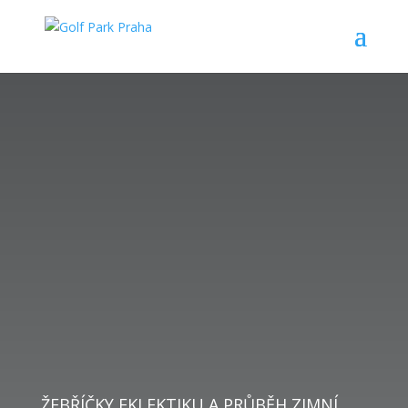
ŽEBŘÍČKY EKLEKTIKU A PRŮBĚH ZIMNÍ