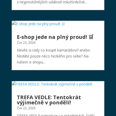
z nejprestižnějších událostí roku!Srdečně...
E-shop jede na plný proud! 🛒
Čvn 23, 2026
Nevíte si rady co koupit kamarádovi? anebo
hledáte pouze něco hezkého pro sebe? Na
našem e-shopu...
TREFA VEDLE: Tentokrát
výjimečně v pondělí!
Čvn 22, 2026
TREFA VEDLE pokračuje i o prázdninách. Další