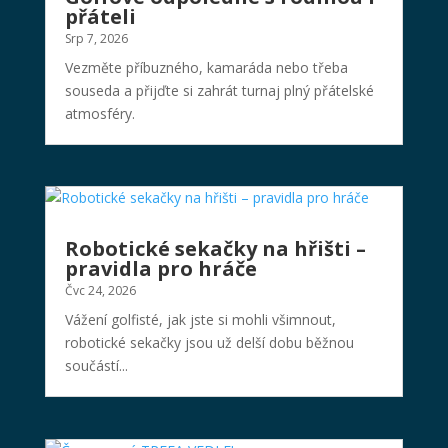
přáteli
Srp 7, 2026
Vezměte příbuzného, kamaráda nebo třeba
souseda a přijďte si zahrát turnaj plný přátelské
atmosféry.
Robotické sekačky na hřišti –
pravidla pro hráče
Čvc 24, 2026
Vážení golfisté, jak jste si mohli všimnout,
robotické sekačky jsou už delší dobu běžnou
součástí...