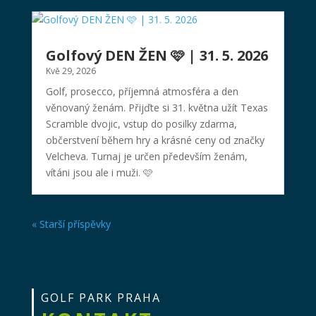
Golfový DEN ŽEN 🩷 | 31. 5. 2026
Kvě 29, 2026
Golf, prosecco, příjemná atmosféra a den
věnovaný ženám. Přijďte si 31. května užít Texas
Scramble dvojic, vstup do posilky zdarma,
občerstvení během hry a krásné ceny od značky
Velcheva. Turnaj je určen především ženám,
vítáni jsou ale i muži. 🩷
« Starší příspěvky
GOLF PARK PRAHA