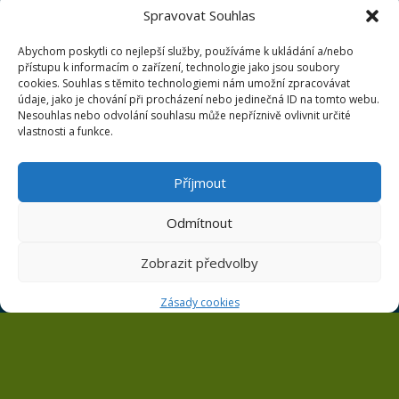
Parkoviště se nachází naše klubovna.
Spravovat Souhlas
Abychom poskytli co nejlepší služby, používáme k ukládání a/nebo
přístupu k informacím o zařízení, technologie jako jsou soubory
cookies. Souhlas s těmito technologiemi nám umožní zpracovávat
údaje, jako je chování při procházení nebo jedinečná ID na tomto webu.
Nesouhlas nebo odvolání souhlasu může nepříznivě ovlivnit určité
vlastnosti a funkce.
Příjmout
Odmítnout
Zobrazit předvolby
Zásady cookies