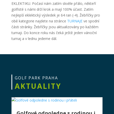
EKLEKTIKU. Počasí nám zatím skvěle přálo, někteří
golfisté s námi drží krok a mají 100% účast. Zatím
nejlepší eklektický výsledek je 64 ran (-4). Žebříčky pro
obě kategorie najdete na stránce
TURNAJE
ve spodní
části stránky. Žebříčky jsou aktualizovány po každém
turnaji. Do konce roku nás čeká ještě jeden vánoční
turnaj a v lednu jedeme dál.
GOLF PARK PRAHA
AKTUALITY
Golfové odpoledne s rodinou i